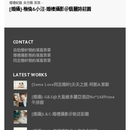
婚禮紀錄
,
未分類
,
首頁
—
[婚攝]-楷倫&小汪-婚禮攝影＠翡麗詩莊園
CONTACT
自助婚紗預約填寫表單
婚禮攝影預約填寫表單
同志婚紗預約填寫表單
LATEST WORKS
[Same Love同志婚紗]夫夫之道-阿凱&里歐
[婚攝]-G&S@大直維多麗亞酒店No°168Prime
牛排館
[婚攝]L&C-婚禮攝影＠新店彭園