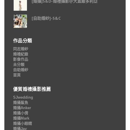
[婚攝]S&D-婚禮攝影＠大直維多利亞
[自助婚紗]-S&C
作品分類
同志婚紗
婚禮紀錄
影像作品
未分類
自助婚紗
首頁
優質婚禮攝影推薦
SJwedding
婚攝鯊魚
婚攝Anker
婚攝小倩
婚攝Mark
婚攝小眼睛
婚攝Jay