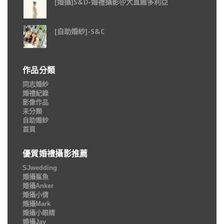
[婚攝]S&D-婚禮攝影＠大直維多利亞
[自助婚紗]-S&C
作品分類
同志婚紗
婚禮紀錄
影像作品
未分類
自助婚紗
首頁
優質婚禮攝影推薦
SJwedding
婚攝鯊魚
婚攝Anker
婚攝小倩
婚攝Mark
婚攝小眼睛
婚攝Jay