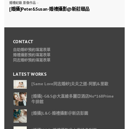
婚禮紀錄
,
影像作品
—
[婚攝]Peter&Susan-婚禮攝影@新莊頤品
CONTACT
自助婚紗預約填寫表單
婚禮攝影預約填寫表單
同志婚紗預約填寫表單
LATEST WORKS
[Same Love同志婚紗]夫夫之道-阿凱&里歐
[婚攝]-G&S@大直維多麗亞酒店No°168Prime
牛排館
[婚攝]L&C-婚禮攝影＠新店彭園