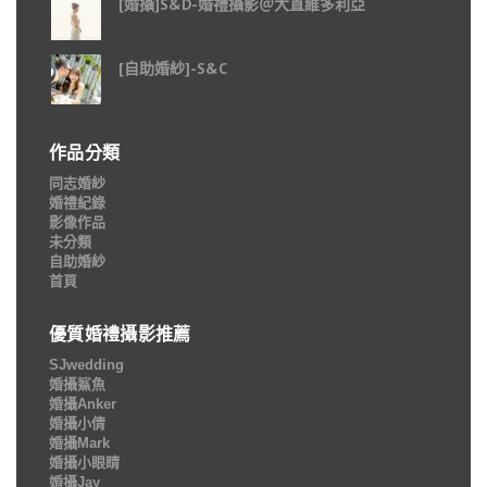
[婚攝]S&D-婚禮攝影＠大直維多利亞
[自助婚紗]-S&C
作品分類
同志婚紗
婚禮紀錄
影像作品
未分類
自助婚紗
首頁
優質婚禮攝影推薦
SJwedding
婚攝鯊魚
婚攝Anker
婚攝小倩
婚攝Mark
婚攝小眼睛
婚攝Jay