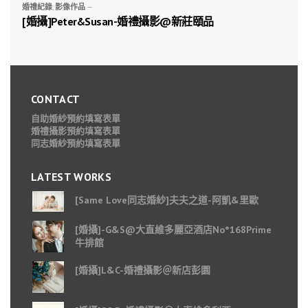
婚禮紀錄
,
影像作品
—
[婚攝]Peter&Susan-婚禮攝影@新莊頤品
CONTACT
自助婚紗預約填寫表單
婚禮攝影預約填寫表單
同志婚紗預約填寫表單
LATEST WORKS
[Same Love同志婚紗]夫夫之道-阿凱&里歐
[婚攝]-G&S@大直維多麗亞酒店No°168Prime
牛排館
[婚攝]L&C-婚禮攝影＠新店彭園