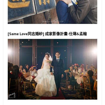
[Same Love同志婚紗] 成家影像計畫-仕瑋&孟翰