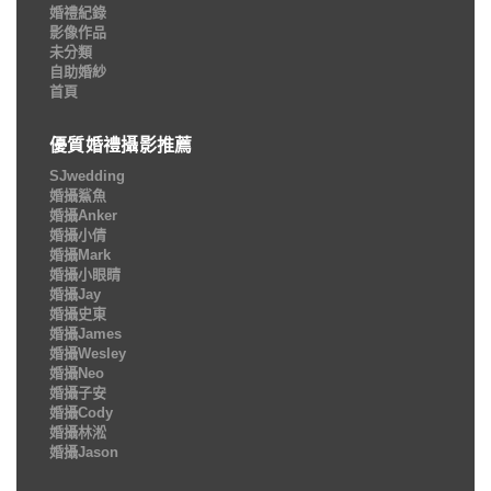
婚禮紀錄
影像作品
未分類
自助婚紗
首頁
優質婚禮攝影推薦
SJwedding
婚攝鯊魚
婚攝Anker
婚攝小倩
婚攝Mark
婚攝小眼睛
婚攝Jay
婚攝史東
婚攝James
婚攝Wesley
婚攝Neo
婚攝子安
婚攝Cody
婚攝林淞
婚攝Jason