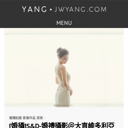
MENU
婚禮紀錄
,
影像作品
,
首頁
—
[婚攝]S&D-婚禮攝影＠大直維多利亞