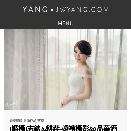
MENU
婚禮紀錄
,
影像作品
,
首頁
—
[婚攝]志銘&耕裴-婚禮攝影@晶華酒