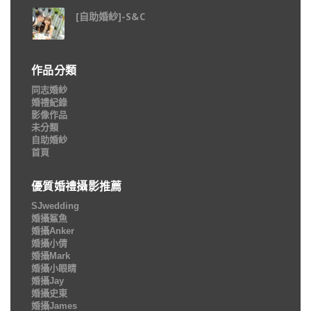
[自助婚紗]-S&C
作品分類
同志婚紗
婚禮紀錄
影像作品
未分類
自助婚紗
首頁
優質婚禮攝影推薦
SJwedding
婚攝鯊魚
婚攝Anker
婚攝小倩
婚攝Mark
婚攝小眼睛
婚攝Jay
婚攝史東
婚攝James